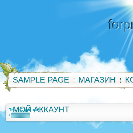
forp
SAMPLE PAGE
МАГАЗИН
К
МОЙ АККАУНТ
Тихон Страстной
0