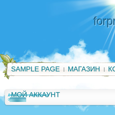
forp
SAMPLE PAGE
МАГАЗИН
К
МОЙ АККАУНТ
День военного разведчика
0