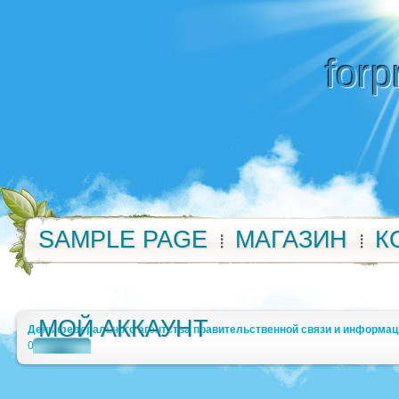
forp
SAMPLE PAGE
МАГАЗИН
К
МОЙ АККАУНТ
День федерального агентства правительственной связи и информац
0