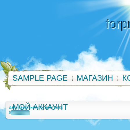
forp
SAMPLE PAGE
МАГАЗИН
К
МОЙ АККАУНТ
День ветеринарного работника
0