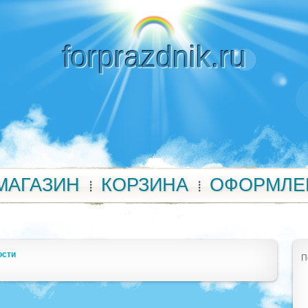
forprazdnik.ru
МАГАЗИН
КОРЗИНА
ОФОРМЛЕ
ости
П