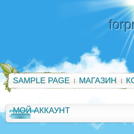
forp
SAMPLE PAGE
МАГАЗИН
К
МОЙ АККАУНТ
день риелтора
0