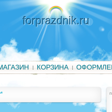
forprazdnik.ru
МАГАЗИН
КОРЗИНА
ОФОРМЛЕ
ья
П