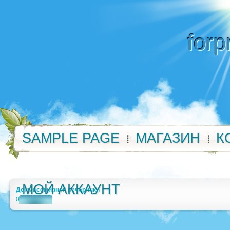
forp
SAMPLE PAGE
МАГАЗИН
К
МОЙ АККАУНТ
День всемирной вечеринки
0