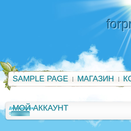
forp
SAMPLE PAGE
МАГАЗИН
К
МОЙ АККАУНТ
День бабушек
0