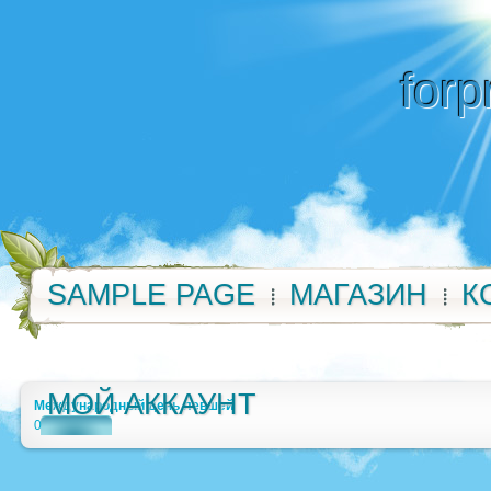
forp
SAMPLE PAGE
МАГАЗИН
К
МОЙ АККАУНТ
Международный день левшей
0