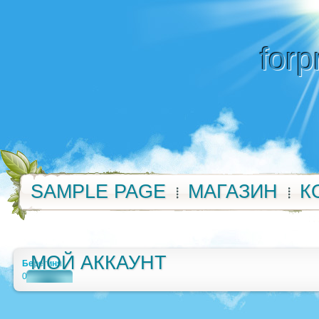
forp
SAMPLE PAGE
МАГАЗИН
К
МОЙ АККАУНТ
Берегиня
0