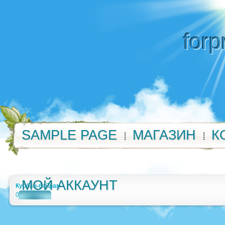
forp
SAMPLE PAGE
МАГАЗИН
К
МОЙ АККАУНТ
Курбан-байрам
0