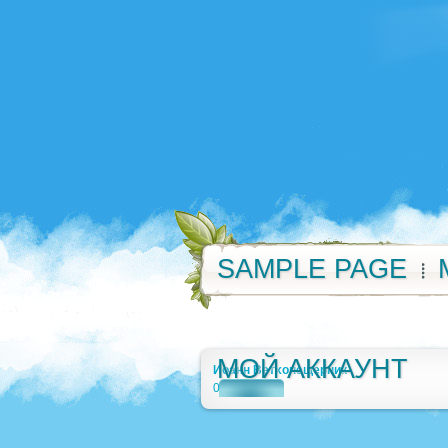
SAMPLE PAGE
МОЙ АККАУНТ
Иоанн Ветхопещерник
0