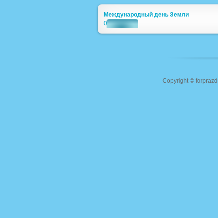
Международный день Земли
0
Copyright ©
forprazd