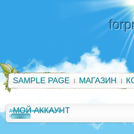
forp
SAMPLE PAGE
МАГАЗИН
К
МОЙ АККАУНТ
День рождения бюстгальтера
0