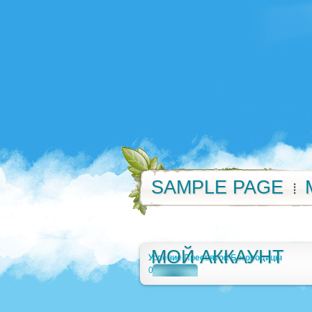
SAMPLE PAGE
МОЙ АККАУНТ
Успение Пресвятой Богородицы
0