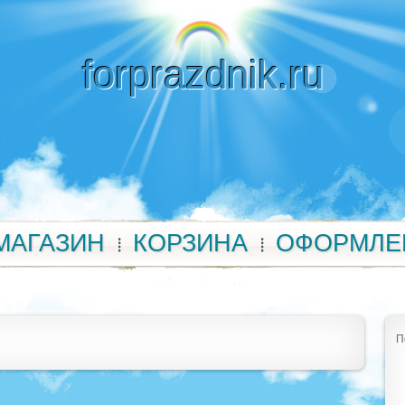
forprazdnik.ru
МАГАЗИН
КОРЗИНА
ОФОРМЛЕ
П