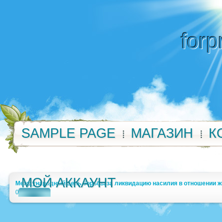
forp
SAMPLE PAGE
МАГАЗИН
К
МОЙ АККАУНТ
Международный день борьбы за ликвидацию насилия в отношении 
0