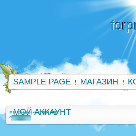
forp
SAMPLE PAGE
МАГАЗИН
К
МОЙ АККАУНТ
Макарьев день (1 февраля)
0