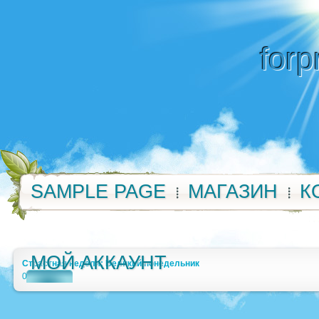
forp
SAMPLE PAGE
МАГАЗИН
К
МОЙ АККАУНТ
Страстная неделя: Великий понедельник
0