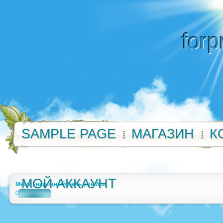
forp
SAMPLE PAGE
МАГАЗИН
К
МОЙ АККАУНТ
Международный день улыбки
0