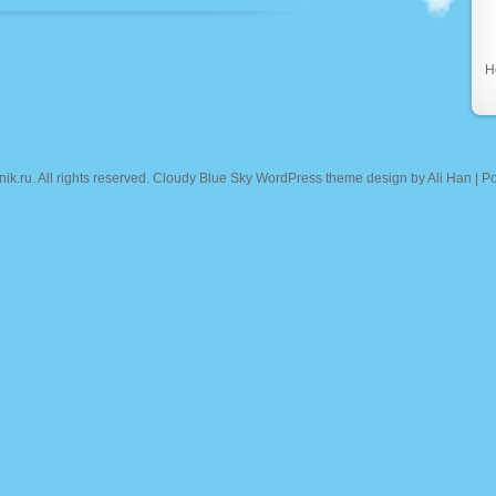
Н
nik.ru
. All rights reserved. Cloudy Blue Sky WordPress theme design by
Ali Han
| P