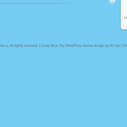
Н
nik.ru
. All rights reserved. Cloudy Blue Sky WordPress theme design by
Ali Han
| P