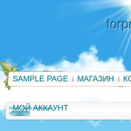
forp
SAMPLE PAGE
МАГАЗИН
К
МОЙ АККАУНТ
Петр и Павел Рябинники
0