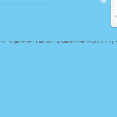
Н
nik.ru
. All rights reserved. Cloudy Blue Sky WordPress theme design by
Ali Han
| P