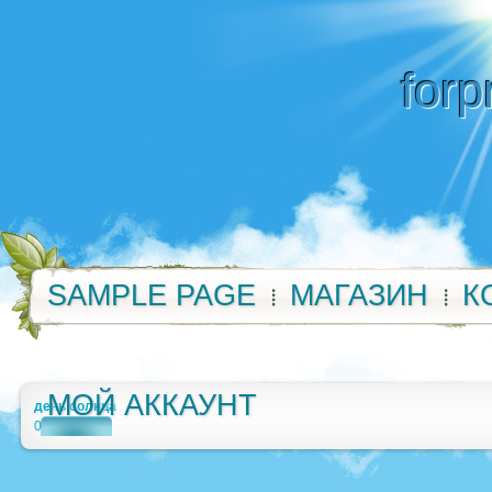
forp
SAMPLE PAGE
МАГАЗИН
К
МОЙ АККАУНТ
день солнца
0