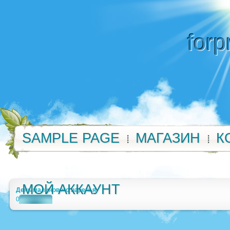
forp
SAMPLE PAGE
МАГАЗИН
К
МОЙ АККАУНТ
День малинового варенья
0