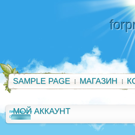
forp
SAMPLE PAGE
МАГАЗИН
К
МОЙ АККАУНТ
пятница 13-е
0