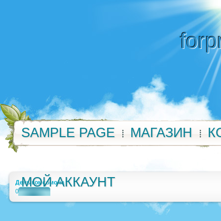
forp
SAMPLE PAGE
МАГАЗИН
К
МОЙ АККАУНТ
День комсомола
0