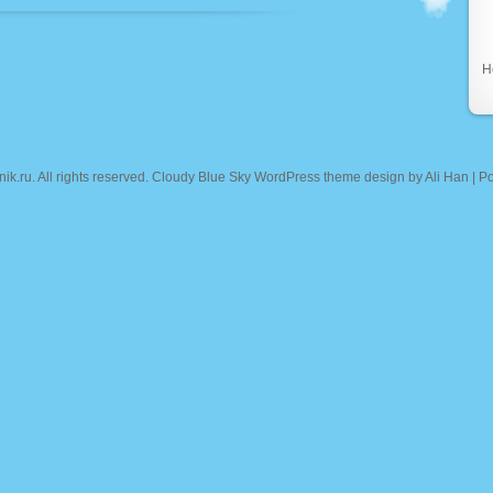
Н
nik.ru
. All rights reserved. Cloudy Blue Sky WordPress theme design by
Ali Han
| P