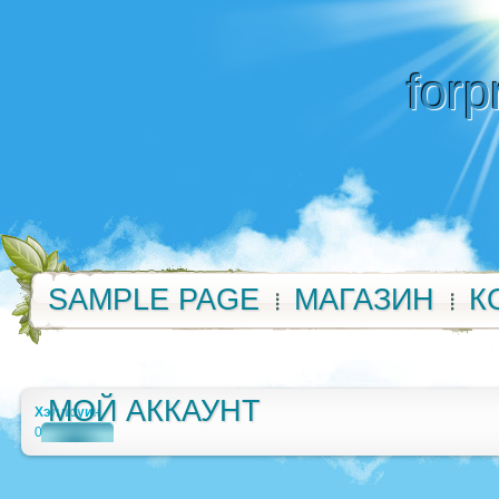
forp
SAMPLE PAGE
МАГАЗИН
К
МОЙ АККАУНТ
Хэллоуин
0