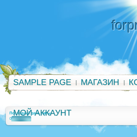
forp
SAMPLE PAGE
МАГАЗИН
К
МОЙ АККАУНТ
Последний день зимы
0