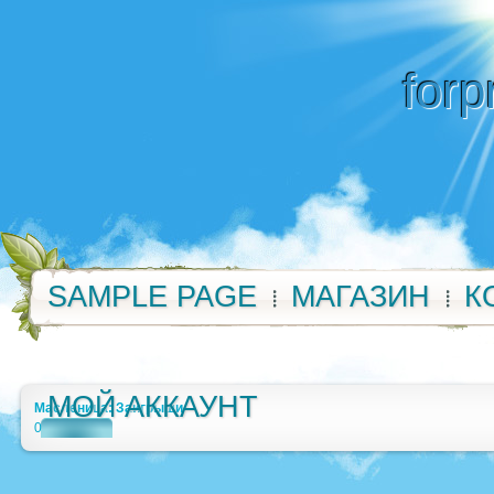
forp
SAMPLE PAGE
МАГАЗИН
К
МОЙ АККАУНТ
Масленица: Заигрыши
0