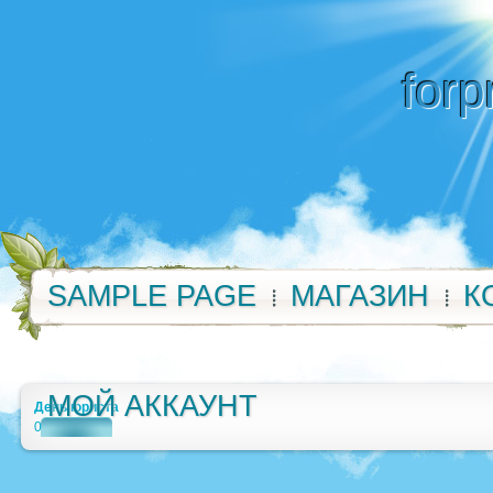
forp
SAMPLE PAGE
МАГАЗИН
К
МОЙ АККАУНТ
День юриста
0