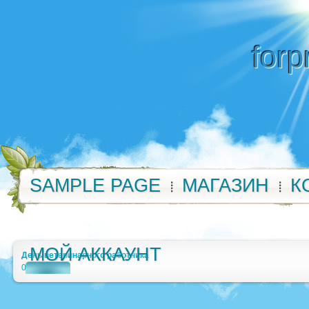
forp
SAMPLE PAGE
МАГАЗИН
К
МОЙ АККАУНТ
День ветеринарного работника
0