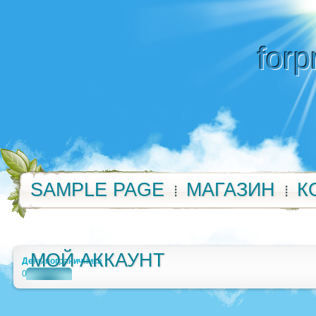
forp
SAMPLE PAGE
МАГАЗИН
К
МОЙ АККАУНТ
День пограничника
0