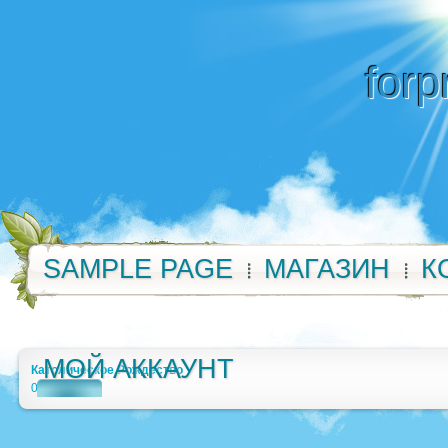
forp
SAMPLE PAGE
МАГАЗИН
К
МОЙ АККАУНТ
Католическое Рождество
0