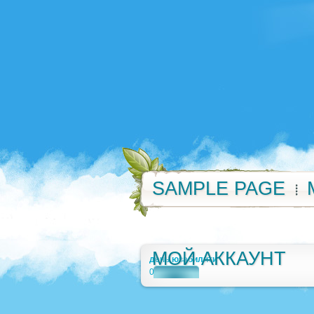
SAMPLE PAGE
МОЙ АККАУНТ
день юзабилити
0