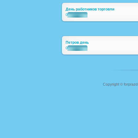
День работников торговли
0
Петров день
0
Copyright ©
forprazd