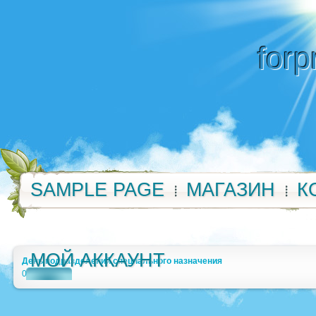
forp
SAMPLE PAGE
МАГАЗИН
К
МОЙ АККАУНТ
День подразделений специального назначения
0