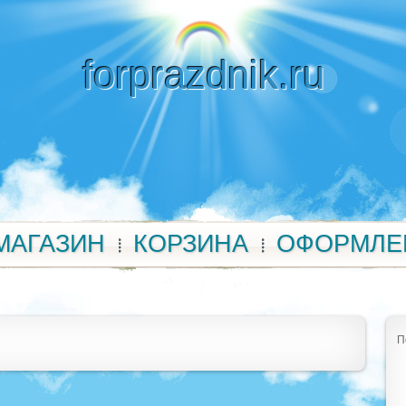
forprazdnik.ru
МАГАЗИН
КОРЗИНА
ОФОРМЛЕ
П