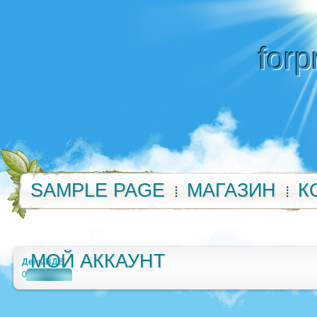
forp
SAMPLE PAGE
МАГАЗИН
К
МОЙ АККАУНТ
День ВДВ
0