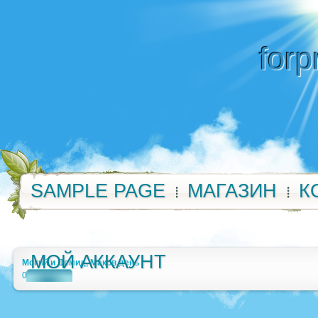
forp
SAMPLE PAGE
МАГАЗИН
К
МОЙ АККАУНТ
Мокий и Демид, Маков день
0