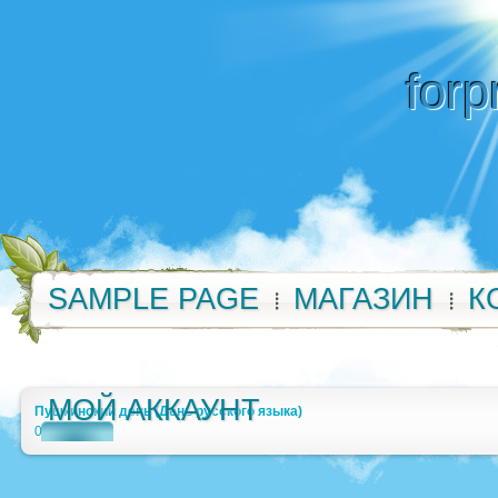
forp
SAMPLE PAGE
МАГАЗИН
К
МОЙ АККАУНТ
Пушкинский день (День русского языка)
0