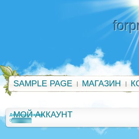
forp
SAMPLE PAGE
МАГАЗИН
К
МОЙ АККАУНТ
День подснежника
0