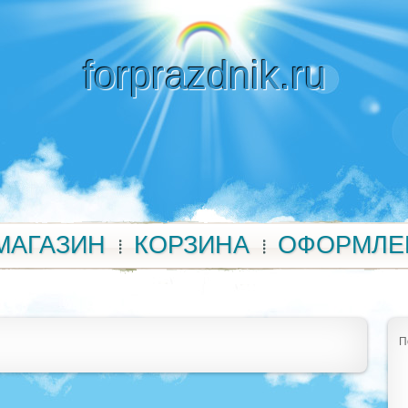
forprazdnik.ru
МАГАЗИН
КОРЗИНА
ОФОРМЛЕ
П