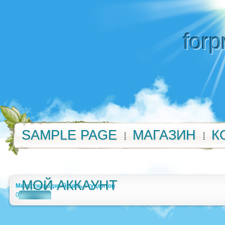
forp
SAMPLE PAGE
МАГАЗИН
К
МОЙ АККАУНТ
Международный день студентов
0