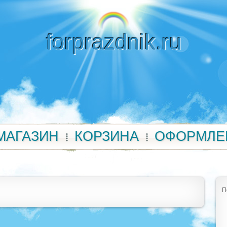
forprazdnik.ru
МАГАЗИН
КОРЗИНА
ОФОРМЛЕ
П