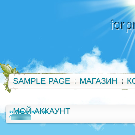
forp
SAMPLE PAGE
МАГАЗИН
К
МОЙ АККАУНТ
вербное воскресенье
0