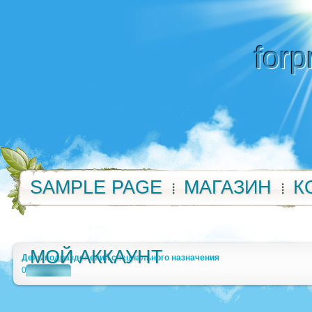
forp
SAMPLE PAGE
МАГАЗИН
К
МОЙ АККАУНТ
День подразделений специального назначения
0