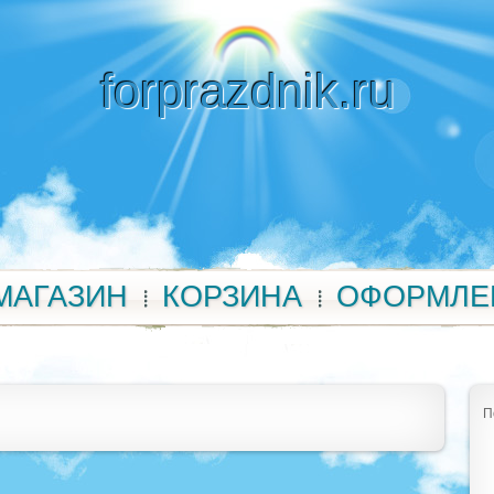
forprazdnik.ru
МАГАЗИН
КОРЗИНА
ОФОРМЛЕ
П