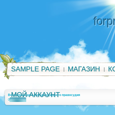
forp
SAMPLE PAGE
МАГАЗИН
К
МОЙ АККАУНТ
Всемирный день международного правосудия
0